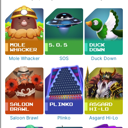
Mole Whacker
SOS
Duck Down
Saloon Brawl
Plinko
Asgard Hi-Lo