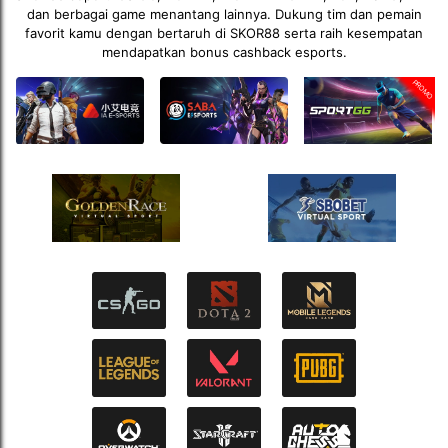
dan berbagai game menantang lainnya. Dukung tim dan pemain
favorit kamu dengan bertaruh di SKOR88 serta raih kesempatan
mendapatkan bonus cashback esports.
PROMO