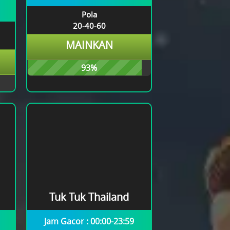
Pola
20-40-60
MAINKAN
93%
Tuk Tuk Thailand
Jam Gacor : 00:00-23:59