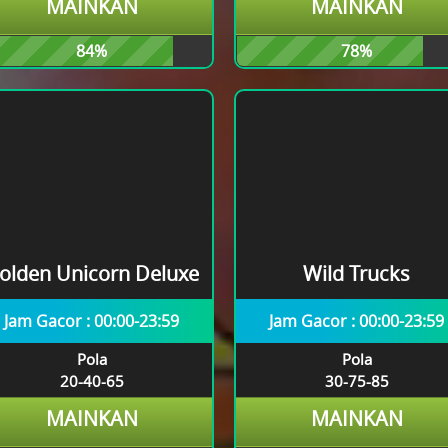
MAINKAN
MAINKAN
84%
78%
olden Unicorn Deluxe
Wild Trucks
Jam Gacor : 00:00-23:59
Jam Gacor : 00:00-23:59
Pola
Pola
20-40-65
30-75-85
MAINKAN
MAINKAN