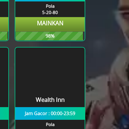
Pola
5-20-80
MAINKAN
98%
Wealth Inn
Jam Gacor : 00:00-23:59
Pola