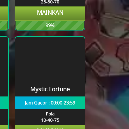
25-50-70
MAINKAN
99%
Mystic Fortune
Jam Gacor : 00:00-23:59
Pola
10-40-75