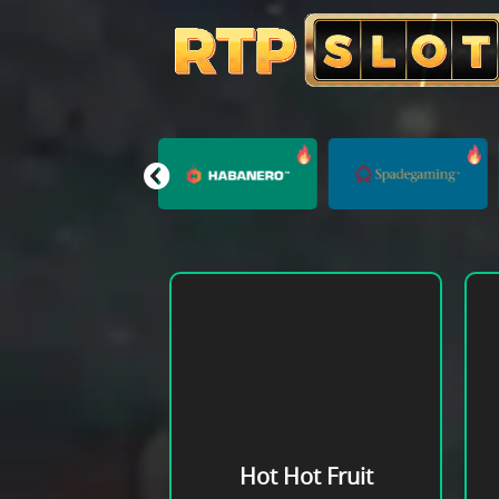
Hot Hot Fruit