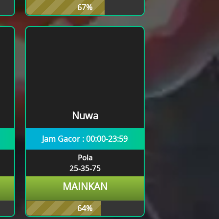
67%
Nuwa
Jam Gacor : 00:00-23:59
Pola
25-35-75
MAINKAN
64%