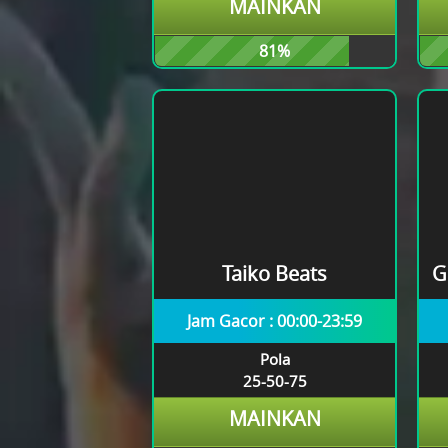
MAINKAN
81%
Taiko Beats
G
Jam Gacor : 00:00-23:59
Pola
25-50-75
MAINKAN