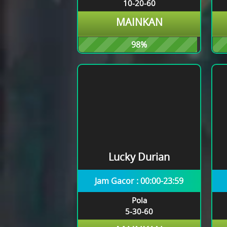
10-20-60
MAINKAN
98%
Lucky Durian
Jam Gacor : 00:00-23:59
Pola
5-30-60