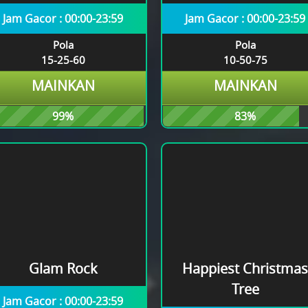
Jam Gacor : 00:00-23:59
Jam Gacor : 00:00-23:59
Pola
Pola
15-25-60
10-50-75
MAINKAN
MAINKAN
99%
83%
Glam Rock
Happiest Christmas
Tree
Jam Gacor : 00:00-23:59