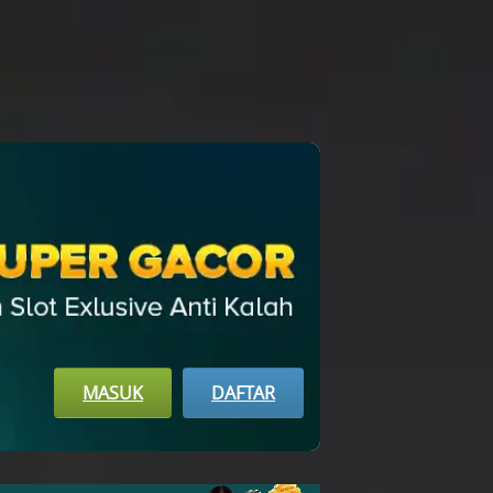
MASUK
DAFTAR