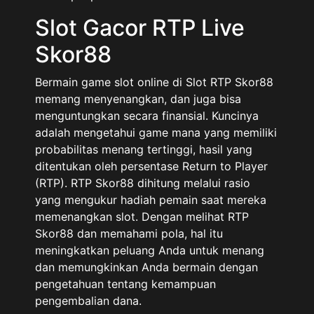
Slot Gacor RTP Live
Skor88
Bermain game slot online di Slot RTP Skor88
memang menyenangkan, dan juga bisa
menguntungkan secara finansial. Kuncinya
adalah mengetahui game mana yang memiliki
probabilitas menang tertinggi, hasil yang
ditentukan oleh persentase Return to Player
(RTP). RTP Skor88 dihitung melalui rasio
yang mengukur hadiah pemain saat mereka
memenangkan slot. Dengan melihat RTP
Skor88 dan memahami pola, hal itu
meningkatkan peluang Anda untuk menang
dan memungkinkan Anda bermain dengan
pengetahuan tentang kemampuan
pengembalian dana.