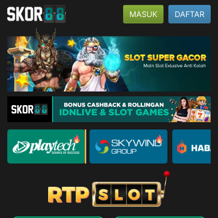
MASUK
DAFTAR