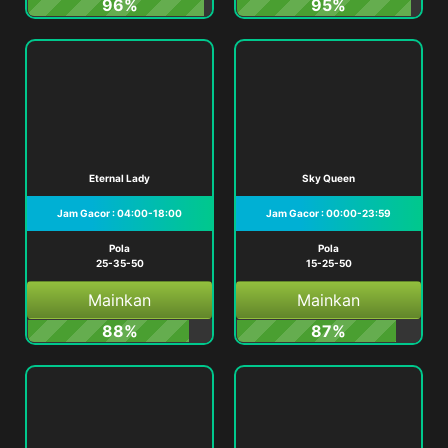
96%
95%
Eternal Lady
Sky Queen
Jam Gacor : 04:00-18:00
Jam Gacor : 00:00-23:59
Pola
Pola
25-35-50
15-25-50
Mainkan
Mainkan
88%
87%