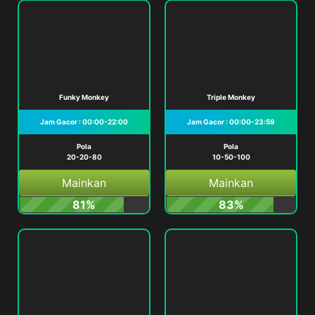
Funky Monkey
Triple Monkey
Jam Gacor : 00:00-22:00
Jam Gacor : 00:00-23:59
Pola
Pola
20-20-80
10-50-100
Mainkan
Mainkan
81%
83%